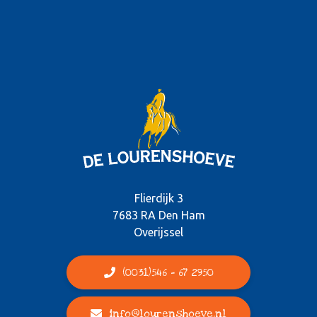
Flierdijk 3
7683 RA Den Ham
Overijssel
(0031)546 - 67 2950
info@lourenshoeve.nl